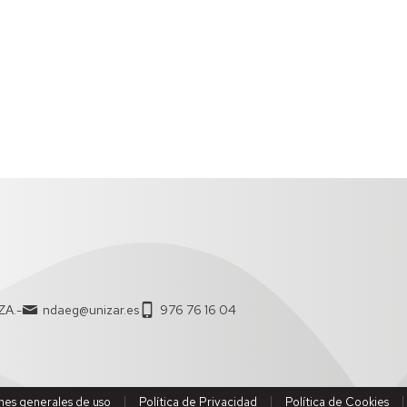
AR
ERÍA
DICA
AD
CCIÓN
NA
L:
RACIÓN
TAL,
ZA.-
ndaeg@unizar.es
976 76 16 04
NA
L
R
nes generales de uso
Política de Privacidad
Política de Cookies