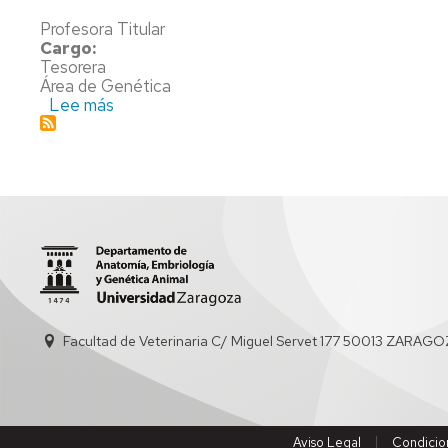
ALIMENTOS
CELUL
REGLAMENTO
Profesora Titular
DEPARTAMENTO
Cargo:
GRADO
INGENI
Tesorera
EN
BIOMÉ
INTRANET
Área de Genética
BIOTECNOLOGÍA
Lee más
sobre
SANID
Teresa
Y
Tejedor
PRODU
Hernández
PORCI
SALUD
GLOBA
INTEG
DE
LA
SALUD
AMBIEN
Facultad de Veterinaria C/ Miguel Servet 177 50013 ZARAGO
HUMA
Y
ANIMA
MÁSTE
Aviso Legal
Condicio