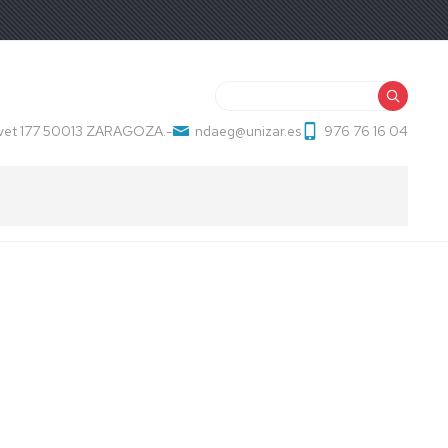
Buscar
ervet 177 50013 ZARAGOZA.-
ndaeg@unizar.es
976 76 16 04