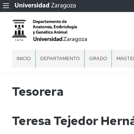
INICIO
DEPARTAMENTO
GRADO
MÁSTE
UBICACIÓN
GRADO
CALIDA
EN
SEGUR
VETERINARIA
Y
PERSONAL
Tesorera
TECNO
DE
GRADO
CONSEJO
LOS
EN
DIRECCIÓN
ALIME
CIENCIA
Y
MIEMBROS
Teresa Tejedor Hern
TECNOLOGÍA
BIOLOG
CONSEJO
DE
MOLEC
DEPARTAMENTO
LOS
Y